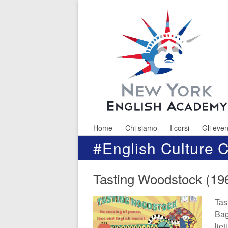
Skip
to
content
Home
Chi siamo
I corsi
Gli even
#English Culture 
NEW
Corsi d
Inglese Pisa
YORK
Tasting Woodstock (196
Lucca 
Livorno,
ENGLISH
Insegnante
Tas
ACADEMY
Madrelingu
Bag
lie