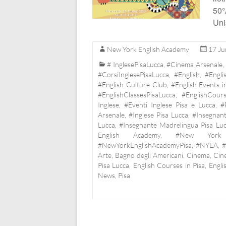
– Corsi di
50
Uni
Inglese
New York English Academy
17 Ju
Pisa,
# InglesePisaLucca
,
#Cinema Arsenale
,
Lucca,
#CorsiInglesePisaLucca
,
#English
,
#Engli
#English Culture Club
,
#English Events i
Livorno…
#EnglishClassesPisaLucca
,
#EnglishCours
Inglese
,
#Eventi Inglese Pisa e Lucca
,
#
Arsenale
,
#Inglese Pisa Lucca
,
#Insegnant
Lucca
,
#Insegnante Madrelingua Pisa Lu
English Academy
,
#New York 
#NewYorkEnglishAcademyPisa
,
#NYEA
,
#
Arte
,
Bagno degli Americani
,
Cinema
,
Cin
Pisa Lucca
,
English Courses in Pisa
,
Engli
News
,
Pisa