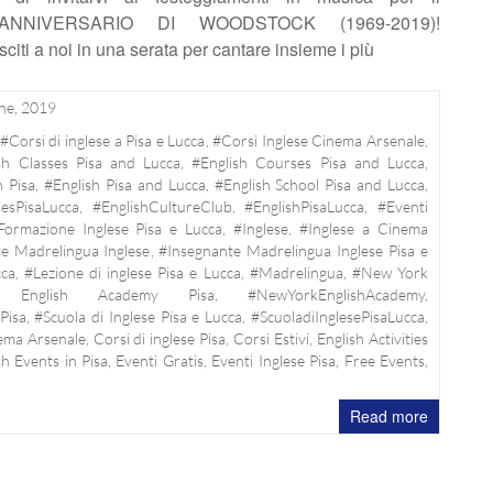
°ANNIVERSARIO DI WOODSTOCK (1969-2019)!
sciti a noi in una serata per cantare insieme i più
ne, 2019
#Corsi di inglese a Pisa e Lucca
,
#Corsi Inglese Cinema Arsenale
,
sh Classes Pisa and Lucca
,
#English Courses Pisa and Lucca
,
n Pisa
,
#English Pisa and Lucca
,
#English School Pisa and Lucca
,
esPisaLucca
,
#EnglishCultureClub
,
#EnglishPisaLucca
,
#Eventi
Formazione Inglese Pisa e Lucca
,
#Inglese
,
#Inglese a Cinema
e Madrelingua Inglese
,
#Insegnante Madrelingua Inglese Pisa e
cca
,
#Lezione di inglese Pisa e Lucca
,
#Madrelingua
,
#New York
English Academy Pisa
,
#NewYorkEnglishAcademy
,
Pisa
,
#Scuola di Inglese Pisa e Lucca
,
#ScuoladiInglesePisaLucca
,
ema Arsenale
,
Corsi di inglese Pisa
,
Corsi Estivi
,
English Activities
sh Events in Pisa
,
Eventi Gratis
,
Eventi Inglese Pisa
,
Free Events
,
Read more