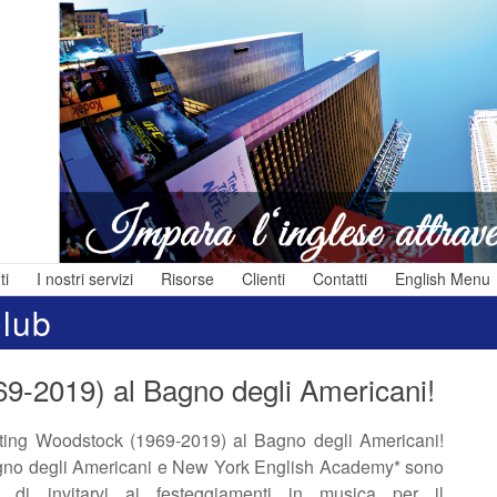
ti
I nostri servizi
Risorse
Clienti
Contatti
English Menu
Club
i
,
9-2019) al Bagno degli Americani!
e
ting Woodstock (1969-2019) al Bagno degli Americani!
a
no degli Americani e New York English Academy* sono
ti di invitarvi ai festeggiamenti in musica per il