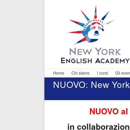
Skip
to
content
Home
Chi siamo
I corsi
Gli even
NUOVO: New York E
NEW
Corsi d
Inglese Pisa
YORK
Lucca 
Livorno,
NUOVO al L
ENGLISH
Insegnante
ACADEMY
Madrelingu
in collaborazio