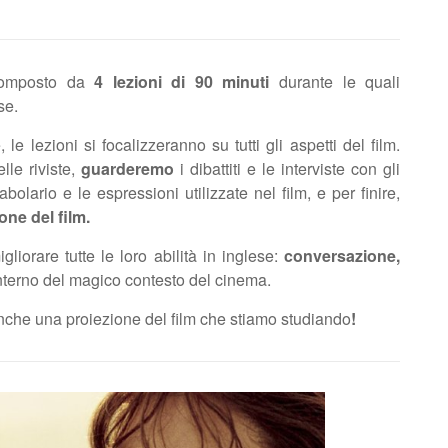
 composto da
4 lezioni di 90 minuti
durante le quali
se.
 le lezioni si focalizzeranno su tutti gli aspetti del film.
lle riviste,
guarderemo
i dibattiti e le interviste con gli
abolario e le espressioni utilizzate nel film, e per finire,
ne del film.
liorare tutte le loro abilità in inglese:
conversazione,
l’interno del magico contesto del cinema.
che una proiezione del film che stiamo studiando
!