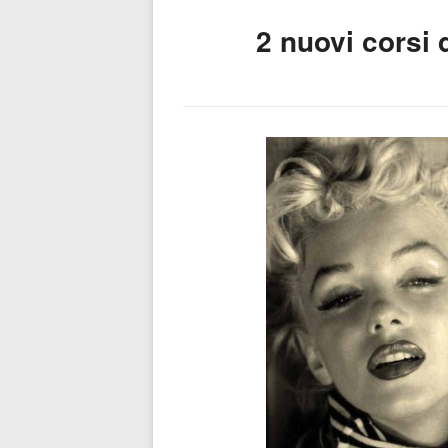
– Corsi di
2 nuovi corsi d
Inglese
Pisa,
Lucca,
Livorno…