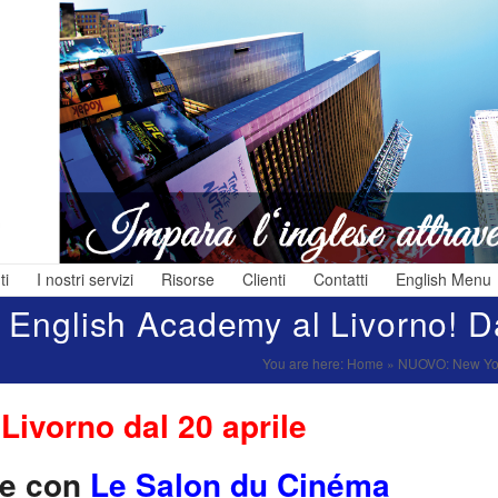
ti
I nostri servizi
Risorse
Clienti
Contatti
English Menu
nglish Academy al Livorno! Da
i
,
You are here:
Home
»
NUOVO: New York
e
ivorno dal 20 aprile
a
ne con
Le Salon du Cinéma