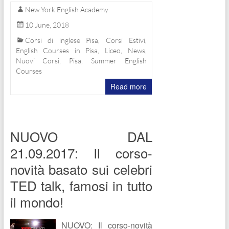
New York English Academy
10 June, 2018
Corsi di inglese Pisa
,
Corsi Estivi
,
English Courses in Pisa
,
Liceo
,
News
,
Nuovi Corsi
,
Pisa
,
Summer English
Courses
Read more
NUOVO DAL
21.09.2017: Il corso-
novità basato sui celebri
TED talk, famosi in tutto
il mondo!
NUOVO: Il corso-novità