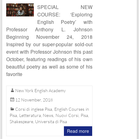
Lucca,
SPECIAL NEW
COURSE: ‘Exploring
Livorno…
English Poetry’ with
Professor Anthony L. Johnson
Beginning November 24, 2018
Inspired by our super-popular sold-out
event with Professor Johnson this past
October, featuring readings of his own
beautiful poetry as well as some of his
favorite
New York English Academy
12 November, 2018
Corsi di inglese Pisa
,
English Courses in
Pisa
,
Letteratura
,
News
,
Nuovi Corsi
,
Pisa
,
Shakespeare
,
Universita di Pisa
Read more