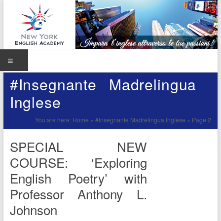
Skip
to
content
Menu
NEW
#Insegnante Madrelingua
Corsi di
Inglese Pisa,
YORK
Inglese
Lucca e
Livorno,
ENGLISH
You are here:
Home
»
#Insegnante Madrelingua Inglese
»
Page 2
Insegnante
ACADEMY
Madrelingua
SPECIAL NEW
COURSE: ‘Exploring
– Corsi di
English Poetry’ with
Inglese
Professor Anthony L.
Pisa,
Johnson