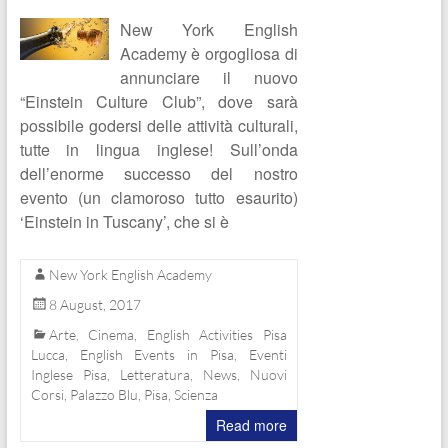
New York English
Academy è orgogliosa di
annunciare il nuovo
“Einstein Culture Club”, dove sarà
possibile godersi delle attività culturali,
tutte in lingua inglese! Sull’onda
dell’enorme successo del nostro
evento (un clamoroso tutto esaurito)
‘Einstein in Tuscany’, che si è
New York English Academy
8 August, 2017
Arte
,
Cinema
,
English Activities Pisa
Lucca
,
English Events in Pisa
,
Eventi
Inglese Pisa
,
Letteratura
,
News
,
Nuovi
Corsi
,
Palazzo Blu
,
Pisa
,
Scienza
Read more